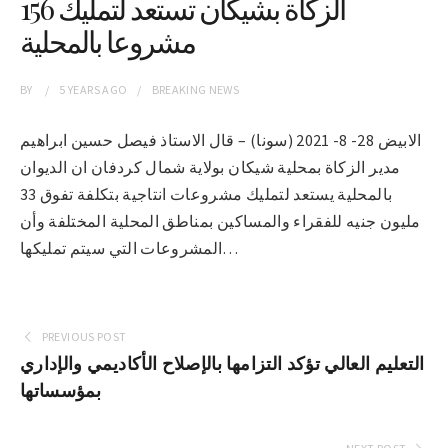
الزكاة بشيكان تستعد لتمليك 156
مشروعا بالمحلية
BY
5 YEARS
AGO
BREAKING NEWS
الابيض 28- 8- 2021 (سونا) – قال الاستاذ فيصل حسين ابراهيم
مدير الزكاة بمحلية شيكان بولاية شمال كردفان ان الديوان
بالمحلية يستعد لتمليك مشروعات انتاجية بتكلفة تفوق 33
مليون جنيه للفقراء والمساكين بمناطق المحلية المختلفة وأن
المشروعات التي سيتم تمليكها…
PREVIOUS POST
التعليم العالي تؤكد التزامها بالإصلاح الأكاديمي والإداري
بمؤسساتها