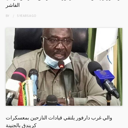
الفاشر
BY
5 YEARS
AGO
والي غرب دارفور يلتقي قيادات النازحين بمعسكرات
كريندق بالجنينة