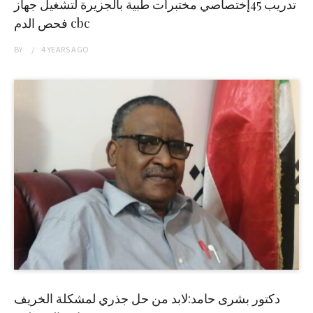
تدريب 45إختصاصي مختبرات طبية بالجزيرة لتشغيل جهاز
فحص الدم cbc
BY
4 YEARS
AGO
دكتور بشرى حامد:لابد من حل جذري لمشكلة الخريف