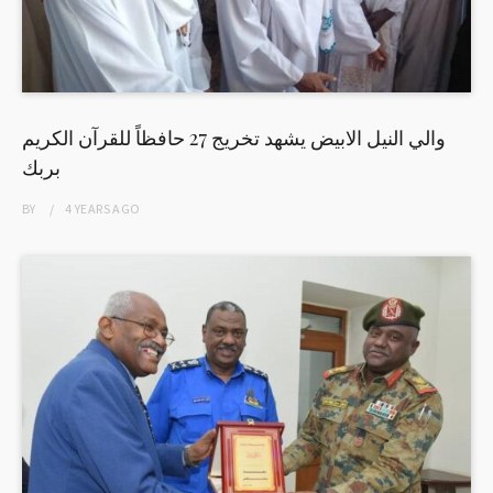
والي النيل الابيض يشهد تخريج 27 حافظاً للقرآن الكريم
بربك
BY
4 YEARS
AGO