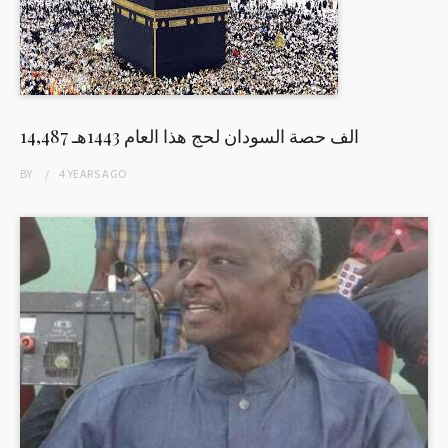
14,487 الف حصة السودان لحج هذا العام 1443هـ
BY
4 YEARS
AGO