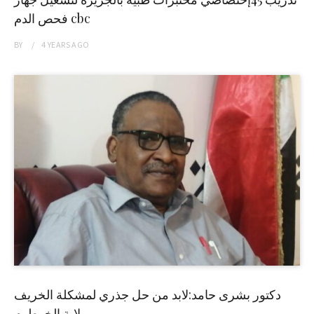
فحص الدم cbc
BY
4 YEARS
AGO
دكتور بشرى حامد:لابد من حل جذري لمشكلة الخريف
بولاية الخرطوم