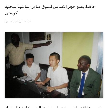
حافظ يضع حجر الاساس لسوق صادر الماشية بمحلية
كوستي
BY
4 YEARS
AGO
تدريب 45إختصاصي مختبرات طبية بالجزيرة لتشغيل جهاز