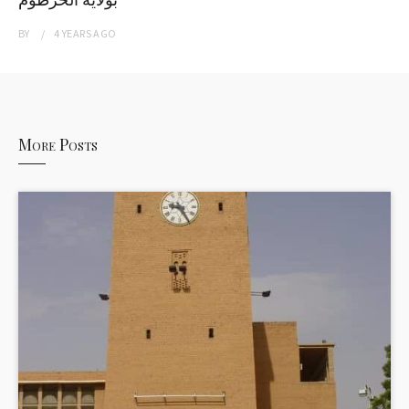
BY
4 YEARS
AGO
More Posts