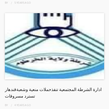
BY
5 YEARS
AGO
ادارة الشرطة المجتمعية تنفذحملات منعية وشعبةقندهار
تسترد مسروقات
BY
4 YEARS
AGO