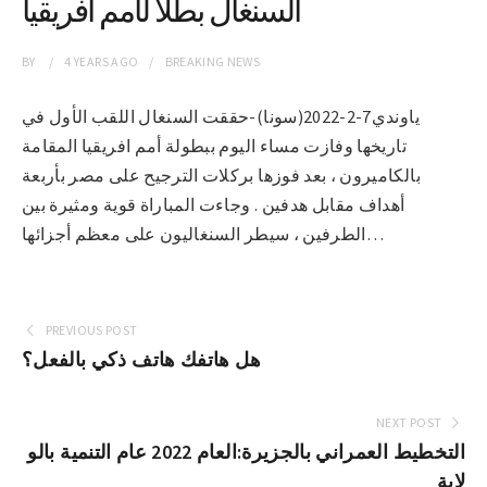
السنغال بطلاً لأمم افريقيا
BY
4 YEARS
AGO
BREAKING NEWS
ياوندي7-2-2022(سونا)-حققت السنغال اللقب الأول في
تاريخها وفازت مساء اليوم ببطولة أمم افريقيا المقامة
بالكاميرون ، بعد فوزها بركلات الترجيح على مصر بأربعة
أهداف مقابل هدفين . وجاءت المباراة قوية ومثيرة بين
الطرفين ، سيطر السنغاليون على معظم أجزائها…
PREVIOUS POST
هل هاتفك هاتف ذكي بالفعل؟
NEXT POST
التخطيط العمراني بالجزيرة:العام 2022 عام التنمية بالو
لاية