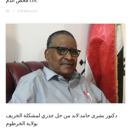
فحص الدم cbc
BY
4 YEARS
AGO
دكتور بشرى حامد:لابد من حل جذري لمشكلة الخريف
بولاية الخرطوم