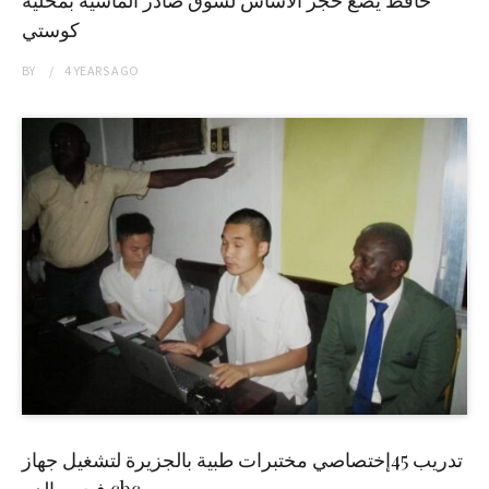
حافظ يضع حجر الاساس لسوق صادر الماشية بمحلية
كوستي
BY
4 YEARS
AGO
تدريب 45إختصاصي مختبرات طبية بالجزيرة لتشغيل جهاز