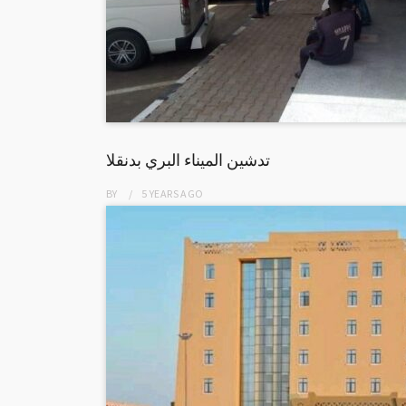
تدشين الميناء البري بدنقلا
BY
5 YEARS
AGO