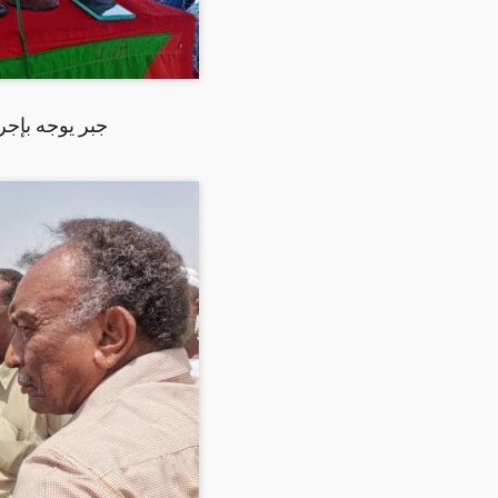
جبر يوجه بإج