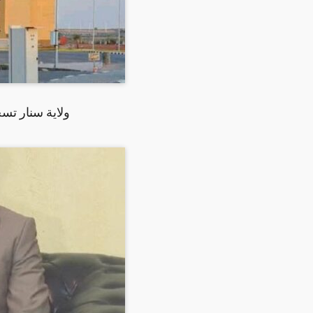
ولاية سنار تسجل( ٨) حالات جديدة بكورونا وحا