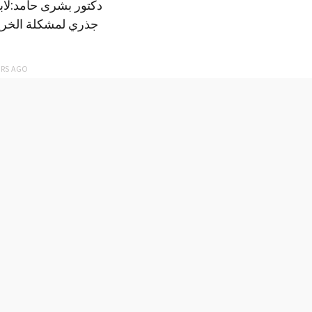
دكتور بشرى حامد:لا
جذري لمشكلة الخري
ARS
AGO