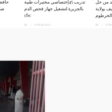
بد من حل
تدريب 45إختصاصي مختبرات طبية
حافظ
ف بولاية
بالجزيرة لتشغيل جهاز فحص الدم
صاد
الخرطوم
cbc
BY
4 YEARS
AGO
BY
4 YE