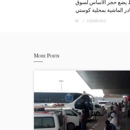
 يضع حجر الاساس لسوق
ر الماشية بمحلية كوستي
BY
4 YEARS
AGO
More Posts