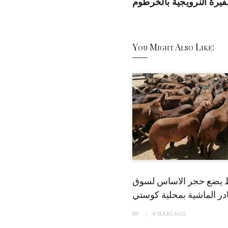
فيرة النرويجية بالخرطوم
You Might Also Like:
 يضع حجر الاساس لسوق
ر الماشية بمحلية كوستي
BY
4 YEARS
AGO