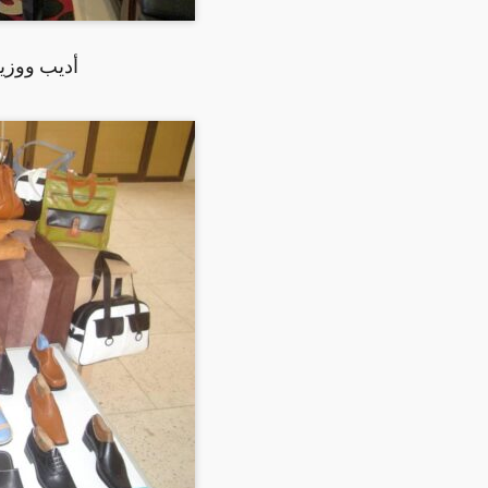
أديب ووزير