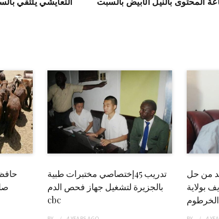
عة المحتوى بالنيل الأبيض بالسبت
التعايشي يلتقي بالس
بد من حل
تدريب 45إختصاصي مختبرات طبية
حافظ
ف بولاية
بالجزيرة لتشغيل جهاز فحص الدم
صاد
الخرطوم
cbc
BY
4 YEARS
AGO
BY
4 YE