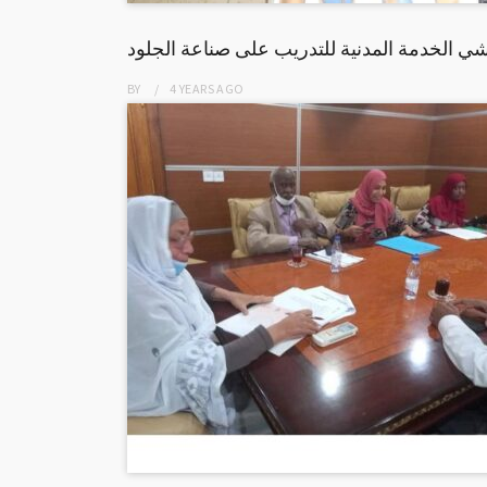
BY
4 YEARS
AGO