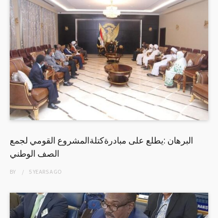
البرهان :يطلع على مبادرةكتلةالمشروع القومي لجمع
الصف الوطني
BY
5 YEARS
AGO