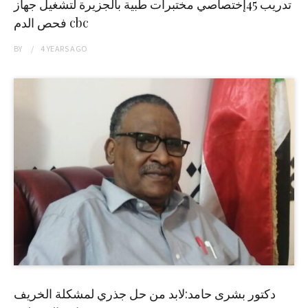
تدريب 45إختصاصي مختبرات طبية بالجزيرة لتشغيل جهاز
فحص الدم cbc
BY
4 YEARS
AGO
دكتور بشرى حامد:لابد من حل جذري لمشكلة الخريف