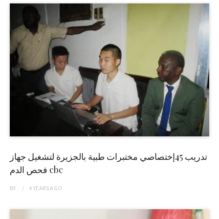
تدريب 45إختصاصي مختبرات طبية بالجزيرة لتشغيل جهاز
فحص الدم cbc
BY
4 YEARS
AGO