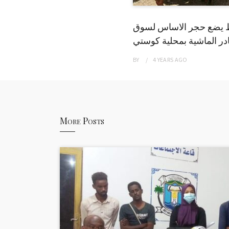
 يضع حجر الاساس لسوق
ر الماشية بمحلية كوستي
BY
4 YEARS
AGO
More Posts