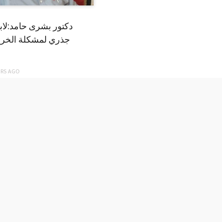
دكتور بشرى حامد:لا
جذري لمشكلة الخري
ARS
AGO