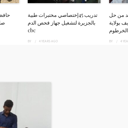
بد من حل
تدريب 45إختصاصي مختبرات طبية
حافظ
ف بولاية
بالجزيرة لتشغيل جهاز فحص الدم
صاد
الخرطوم
cbc
BY
4 YEARS
AGO
BY
4 YE