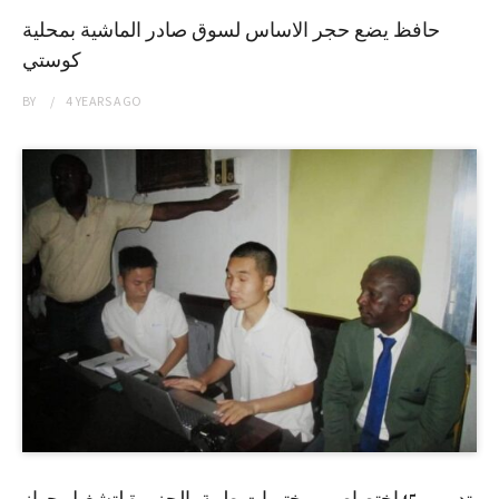
حافظ يضع حجر الاساس لسوق صادر الماشية بمحلية
كوستي
BY
4 YEARS
AGO
تدريب 45إختصاصي مختبرات طبية بالجزيرة لتشغيل جهاز