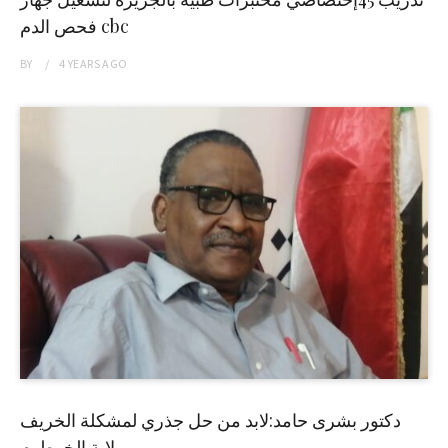
فحص الدم cbc
BY
4 YEARS
AGO
دكتور بشرى حامد:لابد من حل جذري لمشكلة الخريف
بولاية الخرطوم