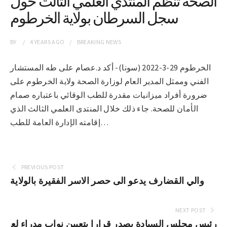
الصحة تنظم المنتدي العلمي الثالث حول
سجل السرطان بولاية الخرطوم
BY
4 YEARS
AGO
BREAKING NEWS
الخرطوم 29-3-2022 (سونا)- أكد د.عصام على طه المستشار
الفني وممثل المدير العام لوزارة الصحة ولاية الخرطوم على
ضرورة أفراد ميزانيات مقدرة للطب الوقائي باعتباره صمام
الأمان للصحة. جاء ذلك خلال المنتدى العلمي الثالث الذي
إقامته الإدارة العامة للطب…
PREVIOUS POST
والي القضارف يدعو الى حصر الاسر الفقيرة بالولاية
NEXT POST
رئيس مجلس السيادة يصدر قرارا بتعيين نواب مدراء لع