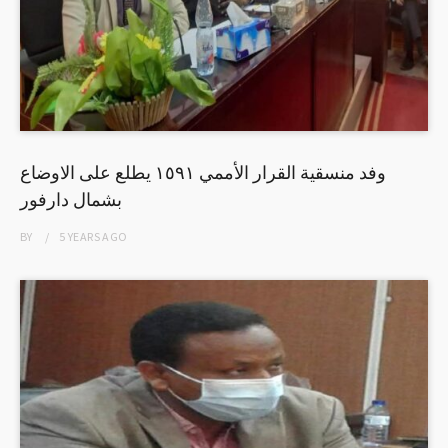
وفد منسقية القرار الأممي ١٥٩١ يطلع على الاوضاع
بشمال دارفور
BY
5 YEARS
AGO