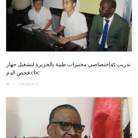
تدريب 45إختصاصي مختبرات طبية بالجزيرة لتشغيل جهاز
فحص الدم cbc
BY
4 YEARS
AGO