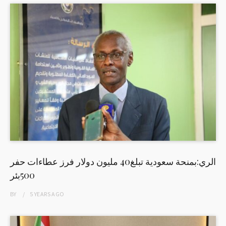
الري:بمنحة سعودية تبلغ40 مليون دولار فرز عطاءات حفر
500بئر
BY
5 YEARS
AGO