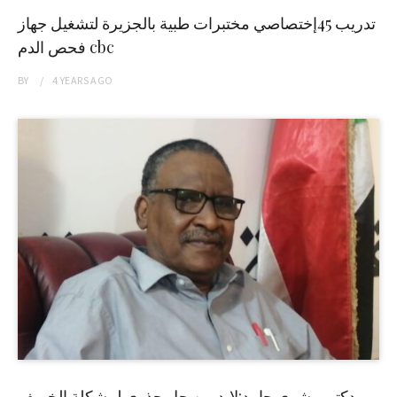
تدريب 45إختصاصي مختبرات طبية بالجزيرة لتشغيل جهاز
فحص الدم cbc
BY
4 YEARS
AGO
دكتور بشرى حامد:لابد من حل جذري لمشكلة الخريف