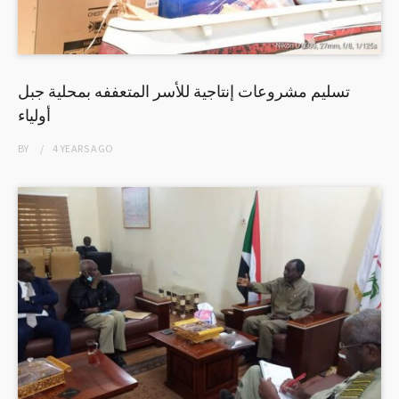
تسليم مشروعات إنتاجية للأسر المتعففه بمحلية جبل
أولياء
BY
4 YEARS
AGO