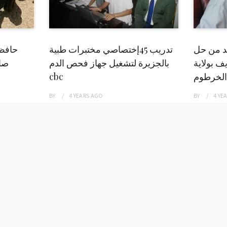
بد من حل
تدريب 45إختصاصي مختبرات طبية
حافظ
ف بولاية
بالجزيرة لتشغيل جهاز فحص الدم
صاد
الخرطوم
cbc
BY
4 YEARS
AGO
BY
4 YE