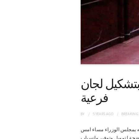
 بتشكيل لجان
فرعية
BY
5 YEARS
AGO
BREAKING
عقاد له بمجلس الوزراء مساء امس
ة لتمويل وتوفير وانسياب