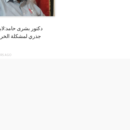
دكتور بشرى حامد:لا
جذري لمشكلة الخري
ARS
AGO