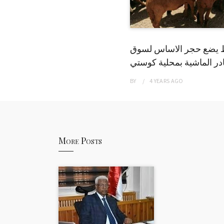
 يضع حجر الاساس لسوق
ر الماشية بمحلية كوستي
BY
4 YEARS
AGO
More Posts