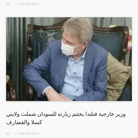
BY
5 YEARS
AGO
وزير خارجية فنلندا يختتم زيارته للسودان شملت ولايتي
كسلا والقضارف
BY
5 YEARS
AGO