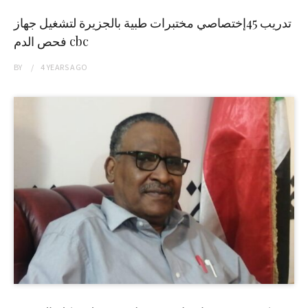
تدريب 45إختصاصي مختبرات طبية بالجزيرة لتشغيل جهاز
فحص الدم cbc
BY
4 YEARS
AGO