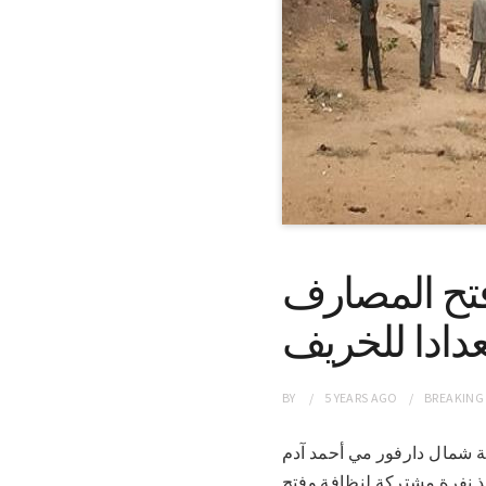
فتح المصارف
دادا للخريف
BY
5 YEARS
AGO
BREAKING
ية بولاية شمال دارفور مي أحمد آدم
فيذ نفرة مشتركة لنظافة وفتح