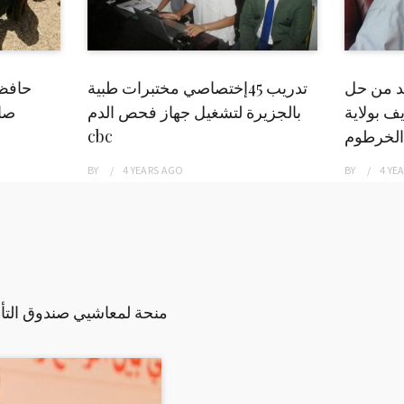
بد من حل
تدريب 45إختصاصي مختبرات طبية
حافظ
ف بولاية
بالجزيرة لتشغيل جهاز فحص الدم
صاد
الخرطوم
cbc
BY
4 YEARS
AGO
BY
4 YE
منحة لمعاشيي صندوق التأمي