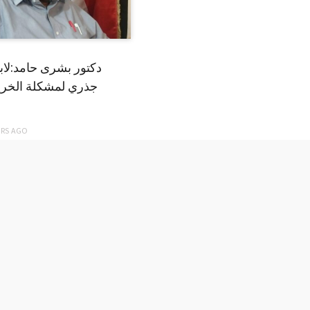
دكتور بشرى حامد:لا
جذري لمشكلة الخري
ARS
AGO