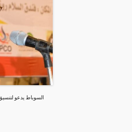
السوباط يدعو لتنسيق ا