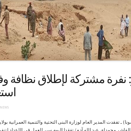
 نفرة مشتركة لإطلاق نظافة و
استع
 NEWS
شر ٢٦-٥-٢٠٢١ (سونا) ـ تفقدت المدير العام لوزارة البنى التحتية والتنمية العمران
 الفاشر محمداي عبد الله آدم/ تفقدا اليوم سير العمل في الإعداد لتن