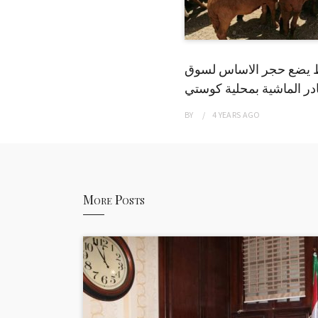
 يضع حجر الاساس لسوق
ر الماشية بمحلية كوستي
BY
4 YEARS
AGO
More Posts