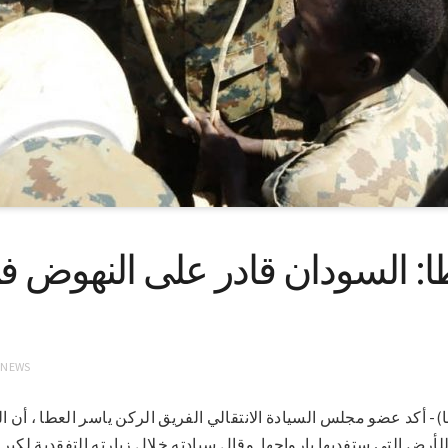
ا: السودان قادر على النهوض ف
 NEWS
ف 9-2-2021 (سونا)- أكد عضو مجلس السيادة الانتقالي الفريق الركن ياسر العطا 
لأرض التي ستفديها بارواحها. وقال سيادته خلال زيارته التفقدية ل