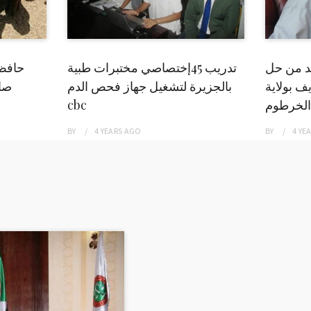
بد من حل
تدريب 45إختصاصي مختبرات طبية
حافظ
ف بولاية
بالجزيرة لتشغيل جهاز فحص الدم
صاد
الخرطوم
cbc
BY
4 YEARS
AGO
BY
4 YE