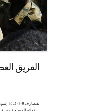
الفريق العط
القضار
قواته المسلحة حماية ل