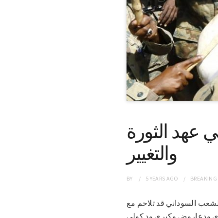
ي عهد الثورة
والتغيير
BY
5 YEARS
AGO
BREAKING
، أن الشعب السوداني قد تلاحم مع
كبري ودعاروض وكبري ود كولي