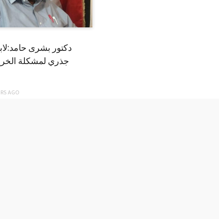
دكتور بشرى حامد:لا
جذري لمشكلة الخري
ARS
AGO