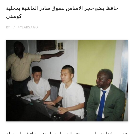
حافظ يضع حجر الاساس لسوق صادر الماشية بمحلية
كوستي
BY
4 YEARS
AGO
تدريب 45إختصاصي مختبرات طبية بالجزيرة لتشغيل جهاز