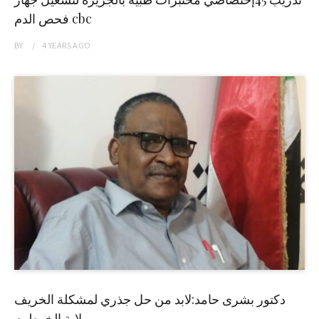
فحص الدم cbc
BY
4 YEARS
AGO
دكتور بشرى حامد:لابد من حل جذري لمشكلة الخريف
بولاية الخرطوم