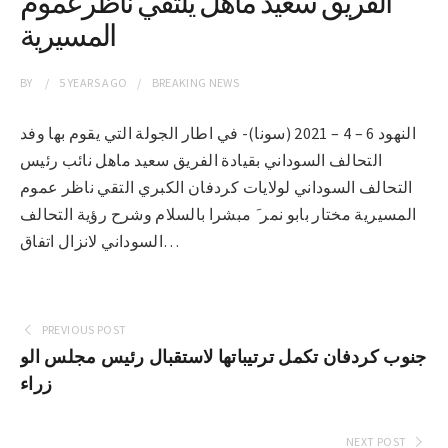
الفريق سعيد ماهل يلتقي ناظرعموم
المسيرية
BY
5 YEARS
AGO
BREAKING NEWS
النهود 6 – 4 – 2021 (سونا)- في اطار الجولة التي يقوم بها وفد
التحالف السوداني بقيادة الفريق سعيد ماهل نائب رئيس
التحالف السوداني لولايات كردفان الكبري التقي ناظر عموم
المسيرية مختار بابو نمر َ مبشرا بالسلام وشرح رؤية التحالف
السوداني لانزال اتفاق…
PREVIOUS POST
جنوب كردفان تكمل ترتيباتها لاستقبال رئيس مجلس الو
زراء
NEXT POST