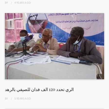
BY
4 YEARS
AGO
الري تحدد 120 الف فدان للصيفي بالرهد
BY
5 YEARS
AGO