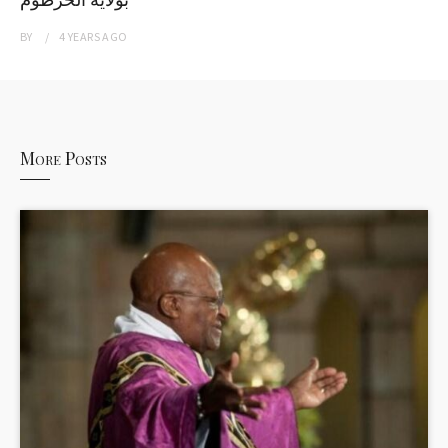
BY
4 YEARS
AGO
More Posts