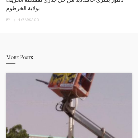
بولاية الخرطوم
BY
4 YEARS
AGO
More Posts