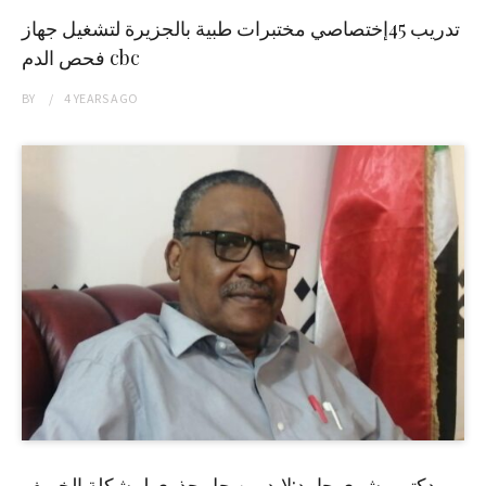
تدريب 45إختصاصي مختبرات طبية بالجزيرة لتشغيل جهاز
فحص الدم cbc
BY
4 YEARS
AGO
دكتور بشرى حامد:لابد من حل جذري لمشكلة الخريف