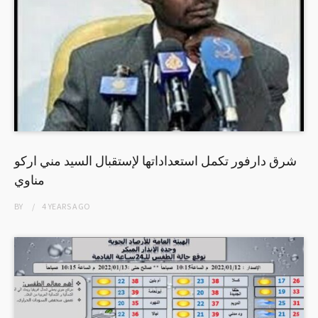
شرق دارفور تكمل استعداداتها لإستقبال السيد مني اركو
مناوي
BY
4 YEARS
AGO