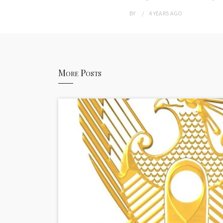
BY
4 YEARS
AGO
More Posts