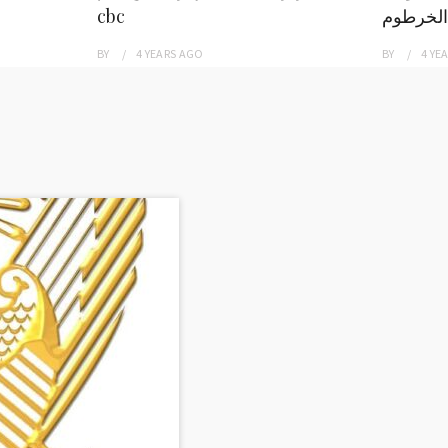
الخرطوم
cbc
BY
4 YEARS
AGO
BY
4 YE