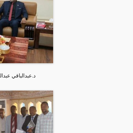
د.عبدالباقي عبدا