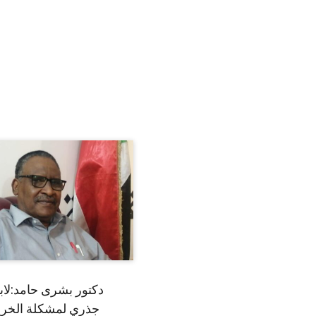
دكتور بشرى حامد:لا
جذري لمشكلة الخري