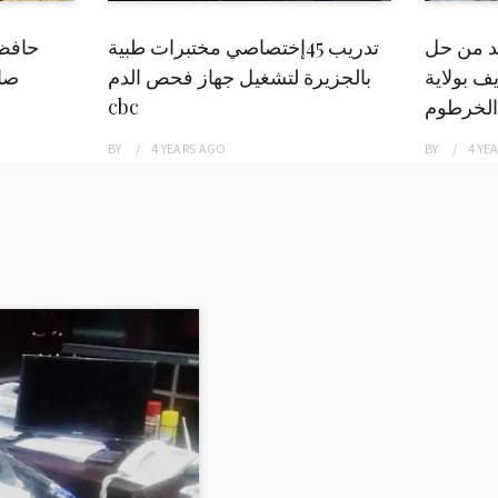
بد من حل
تدريب 45إختصاصي مختبرات طبية
حافظ
ف بولاية
بالجزيرة لتشغيل جهاز فحص الدم
صاد
الخرطوم
cbc
BY
4 YEARS
AGO
BY
4 YE