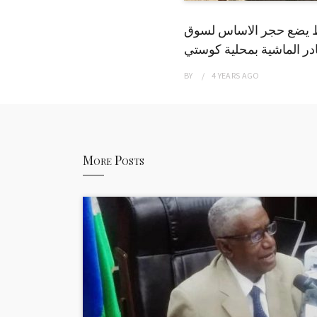
 يضع حجر الاساس لسوق
ر الماشية بمحلية كوستي
BY
4 YEARS
AGO
More Posts