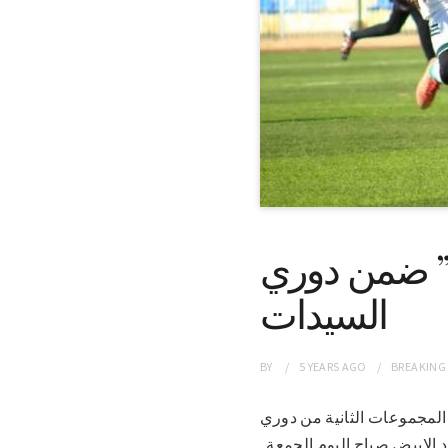
لكرنك يفتتح مجموعة الابيض بالفوز “9-0” ضمن دوري
السيدات
BY
5 YEARS
AGO
BREAKING
حلة المجموعات الثانية من دوري
تي جرت باستاد الابيض صباح اليوم الجمعة .