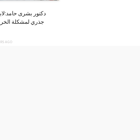
دكتور بشرى حامد:لا
جذري لمشكلة الخري
ARS
AGO