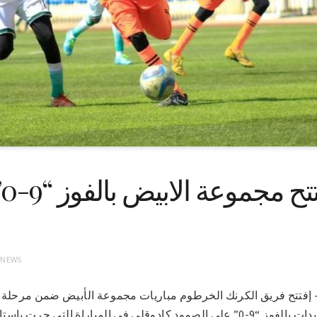
ا
 NEWS
26-2-2021 (سونا)- إفتتح فريق الكرنك الخرطوم مباريات مجموعة الأبيض ضمن مر
كرة القدم السوداني للسيدات بالفوز “9-0” على الصمود كادوقلي في المباراة ال