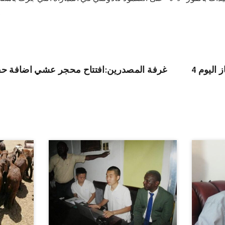
وت
ز اليوم
غرفة المصدرين:افتتاح محجر عشي اضافة حقيقي