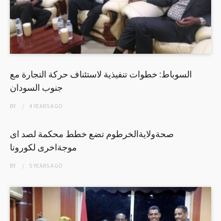
السوباط: خطوات تنفيذية لاستئناف حركة التجارة مع
جنوب السودان
BY
4 YEARS
AGO
صحةولايةالخرطوم تضع خطط محكمة لصد اى
موجةاخرى لكورونا
BY
5 YEARS
AGO