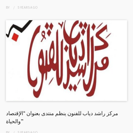
BY
5 YEARS
AGO
مركز راشد دياب للفنون ينظم منتدى بعنوان “الإقتصاد
والحياة”
BY
5 YEARS
AGO