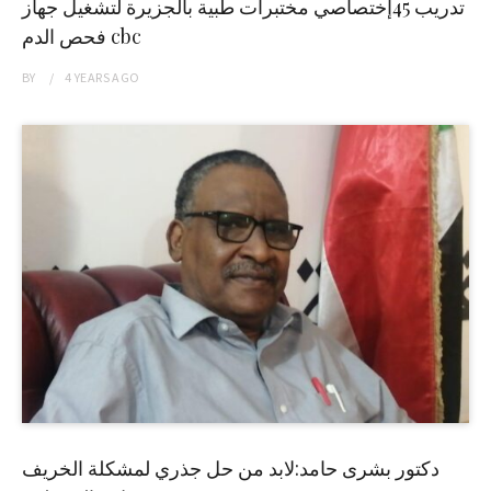
تدريب 45إختصاصي مختبرات طبية بالجزيرة لتشغيل جهاز
فحص الدم cbc
BY
4 YEARS
AGO
دكتور بشرى حامد:لابد من حل جذري لمشكلة الخريف