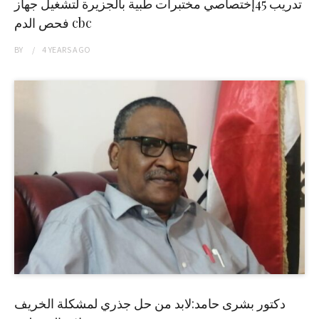
تدريب 45إختصاصي مختبرات طبية بالجزيرة لتشغيل جهاز
فحص الدم cbc
BY
4 YEARS
AGO
دكتور بشرى حامد:لابد من حل جذري لمشكلة الخريف