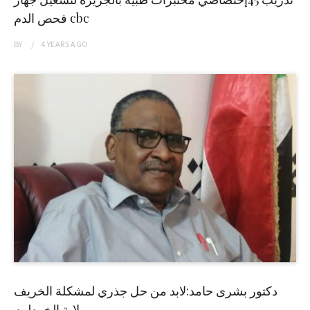
فحص الدم cbc
BY
4 YEARS
AGO
دكتور بشرى حامد:لابد من حل جذري لمشكلة الخريف
بولاية الخرطوم