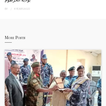
BY
4 YEARS
AGO
More Posts