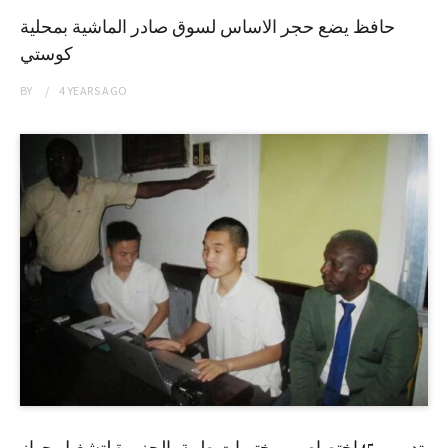
حافظ يضع حجر الاساس لسوق صادر الماشية بمحلية
كوستي
BY
4 YEARS
AGO
تدريب 45إختصاصي مختبرات طبية بالجزيرة لتشغيل جهاز