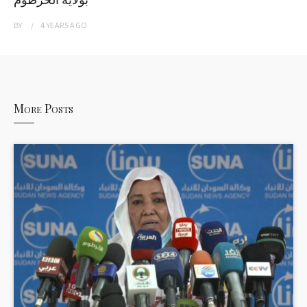
BY
4 YEARS
AGO
More Posts