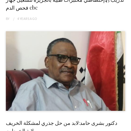
فحص الدم cbc
BY
4 YEARS
AGO
دكتور بشرى حامد:لابد من حل جذري لمشكلة الخريف
بولاية الخرطوم