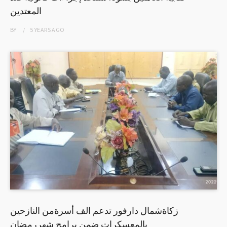
المعتدين
BY
5 YEARS
AGO
زكاةشمال دارفور تدعم الف أسرةمن النازحين
بالمعسكرات ضمن برامج شهررمضان