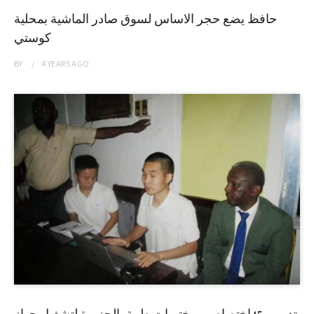
حافظ يضع حجر الاساس لسوق صادر الماشية بمحلية
كوستي
BY
4 YEARS
AGO
تدريب 45إختصاصي مختبرات طبية بالجزيرة لتشغيل جهاز