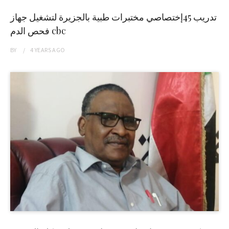
تدريب 45إختصاصي مختبرات طبية بالجزيرة لتشغيل جهاز
فحص الدم cbc
BY
4 YEARS
AGO