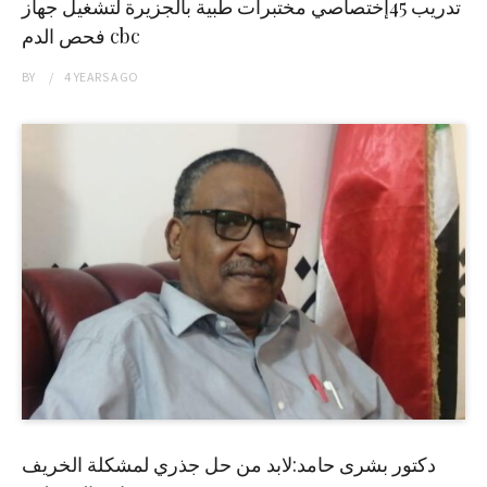
تدريب 45إختصاصي مختبرات طبية بالجزيرة لتشغيل جهاز
فحص الدم cbc
BY
4 YEARS
AGO
دكتور بشرى حامد:لابد من حل جذري لمشكلة الخريف