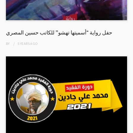
حفل رواية “أسميتها تهشو” للكاتب حسين المصري
BY
5 YEARS
AGO