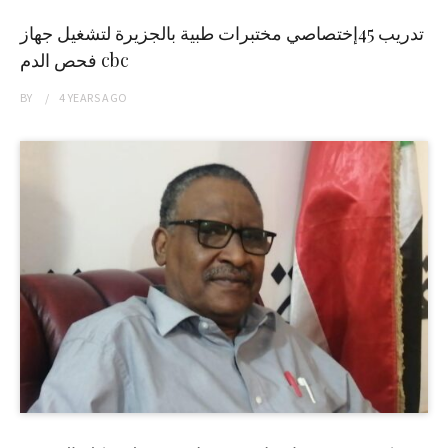
تدريب 45إختصاصي مختبرات طبية بالجزيرة لتشغيل جهاز
فحص الدم cbc
BY
4 YEARS
AGO