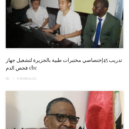
تدريب 45إختصاصي مختبرات طبية بالجزيرة لتشغيل جهاز
فحص الدم cbc
BY
4 YEARS
AGO