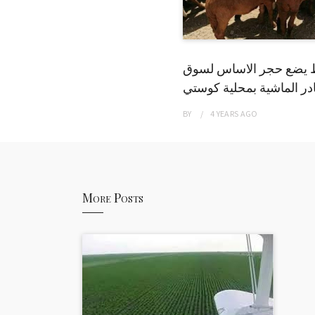
 يضع حجر الاساس لسوق
ر الماشية بمحلية كوستي
BY
4 YEARS
AGO
More Posts