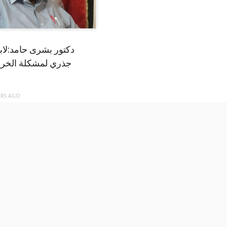
دكتور بشرى حامد:لا
جذري لمشكلة الخري
ARS
AGO