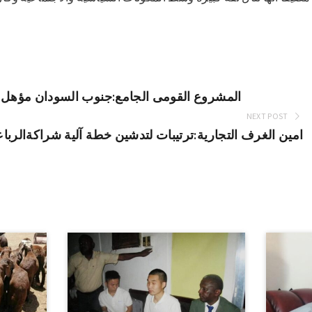
المشروع القومى الجامع:جنوب السودان مؤهل ل
NEXT POST
امين الغرف التجارية:ترتيبات لتدشين خطة آلية شراكةالرباع