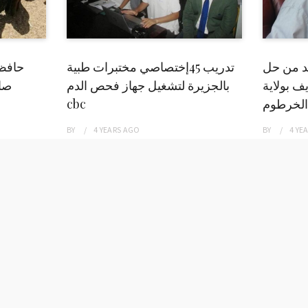
بد من حل
تدريب 45إختصاصي مختبرات طبية
حافظ
ف بولاية
بالجزيرة لتشغيل جهاز فحص الدم
صاد
الخرطوم
cbc
BY
4 YEARS
AGO
BY
4 YE