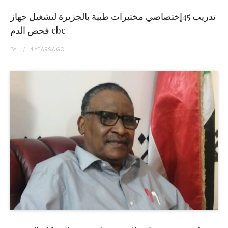
تدريب 45إختصاصي مختبرات طبية بالجزيرة لتشغيل جهاز
فحص الدم cbc
BY
4 YEARS
AGO