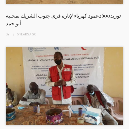
توريد2600عمود كهرباء لإنارة قرى جنوب الشريك بمحلية
أبو حمد
BY
5 YEARS
AGO