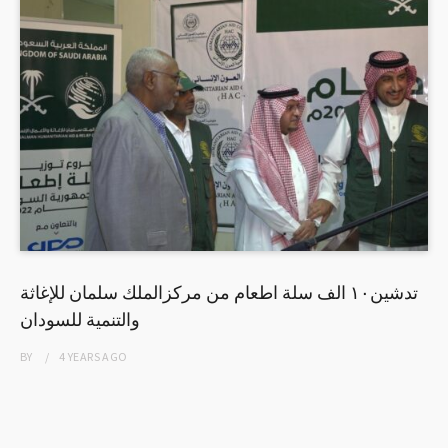
تدشين١٠ الف سلة اطعام من مركزالملك سلمان للإغاثة
والتنمية للسودان
BY
4 YEARS
AGO