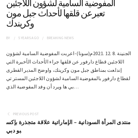
المفوضية السامية لشؤون اللاجئين
تعبرعن قلقها لأحداث جبل مون
وكريندك
BY
5 YEARS
AGO
BREAKING NEWS
الجنينة .8 .12 .2021م(سونا)-اعربت المفوضية السامية لشؤون
اللاجئين قطاع دارفور عن قلقها جراء الأحداث الأخيرة التي
إندلعت بمناطق جبل مون وكرينك، واوضح المدير القطرى
لقطاع دارفور بالمفوضية السامية لشؤون اللاجئين المستر تي
بي ها ويرد أن وفد المفوضية الذي…
PREVIOUS POST
منتدى المرأة السودانية – الإماراتية علاقة متجذرة بإكس
بو دبي