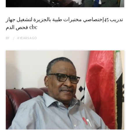
تدريب 45إختصاصي مختبرات طبية بالجزيرة لتشغيل جهاز
فحص الدم cbc
BY
4 YEARS
AGO