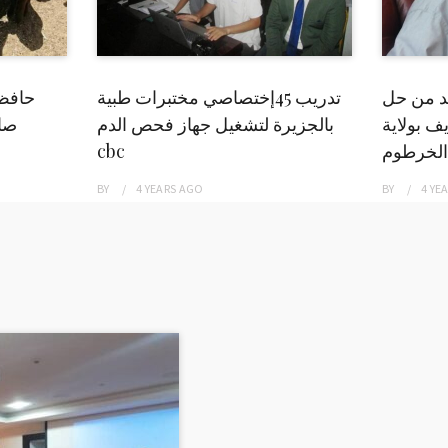
بد من حل
تدريب 45إختصاصي مختبرات طبية
حافظ
ف بولاية
بالجزيرة لتشغيل جهاز فحص الدم
صاد
الخرطوم
cbc
BY
4 YEARS
AGO
BY
4 YE