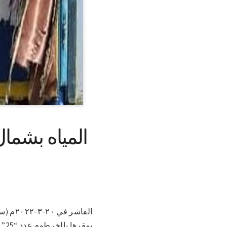
الفاشر
بم