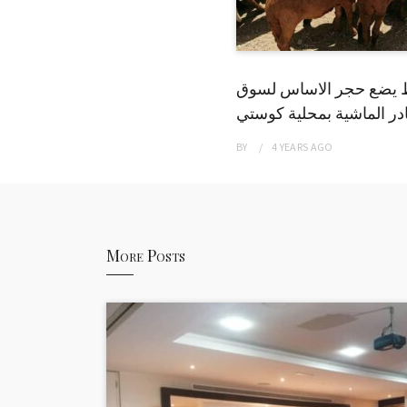
 يضع حجر الاساس لسوق
ر الماشية بمحلية كوستي
BY
4 YEARS
AGO
More Posts