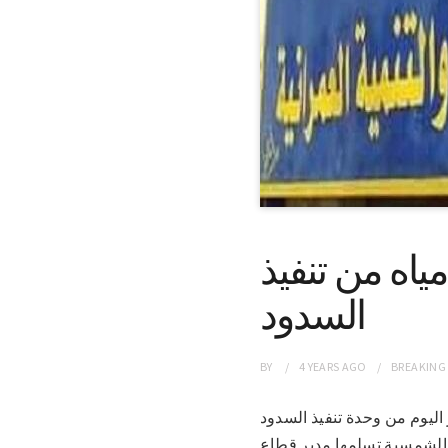
 “25”محطة ضخ مياه من تنفيذ
السدود
BY
4 YEARS
AGO
BREAKING
دارفور اليوم من وحدة تنفيذ السدود
بالطاقة الشمسية تسلمها مدير قطاع