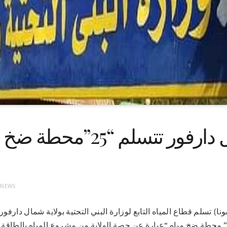
المياه بشمال دارفور تتسلم
 NEWS
 في ٢٠-٣-٢٠٢٢م (سونا) تسلم قطاع المياه التابع لوزارة البني التحتية بولاية شمال 
قرها بالخرطوم عدد “25” ” محطة ضخ مياه “عبارة عن حصة الولاية من مشروع المياه 