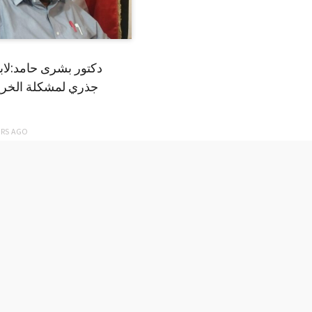
دكتور بشرى حامد:لا
جذري لمشكلة الخري
ARS
AGO