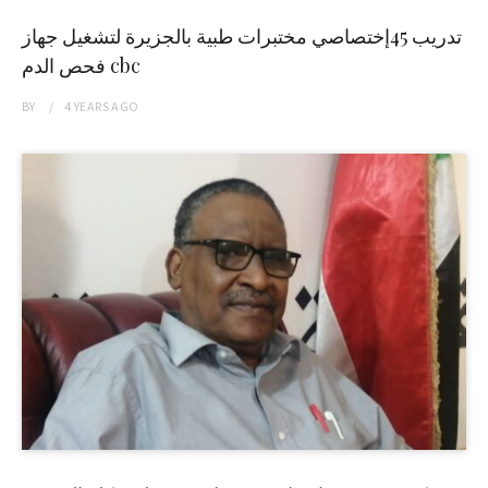
تدريب 45إختصاصي مختبرات طبية بالجزيرة لتشغيل جهاز
فحص الدم cbc
BY
4 YEARS
AGO