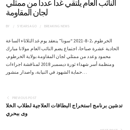
النائب العام يلتقي غدا عددا من ممثلي
لجان المقاومة
BY
5 YEARS
AGO
BREAKING NEWS
الخرطوم ،2-8-2021 “سونا” ينعقد يوم غد الثلاثاء الساعة
الحادية عشرة صباحا، اجتماع يضم النائب العام مولانا مبارك
محمود وعدد من ممثلي لجان المقاومة بولاية الخرطوم،
ومنظمة أسر شهداء ثورة ديسمبر 2018 لمناقشة اجراءات
حماية الشهود في النيابة، واصدار منشور…
PREVIOUS POST
تدشين برنامج استخراج البطاقات العلاجية لطلاب الخلا
وى ببحري