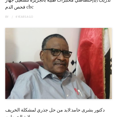
فحص الدم cbc
BY
4 YEARS
AGO
دكتور بشرى حامد:لابد من حل جذري لمشكلة الخريف
بولاية الخرطوم