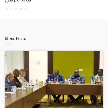
BY
4 YEARS
AGO
More Posts