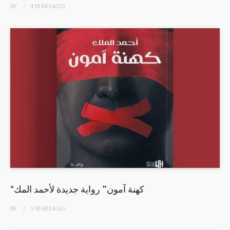
BY
4 YEARS
AGO
“كهنة آمون” رواية جديدة لأحمد المك
BY
5 YEARS
AGO