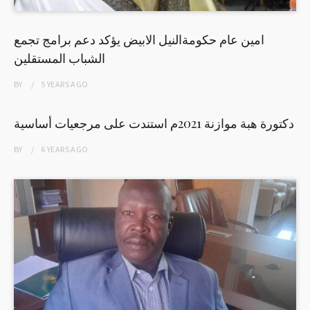
امين عام حكومةالنيل الابيض يؤكد دعم برامج تجمع
الشباب المستقلين
BY
5 YEARS
AGO
دكتورة هبة موازنة 2021م استندت على مرجعيات أساسية
BY
6 YEARS
AGO