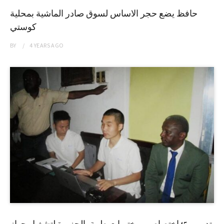
حافظ يضع حجر الاساس لسوق صادر الماشية بمحلية
كوستي
BY
4 YEARS
AGO
تدريب 45إختصاصي مختبرات طبية بالجزيرة لتشغيل جهاز