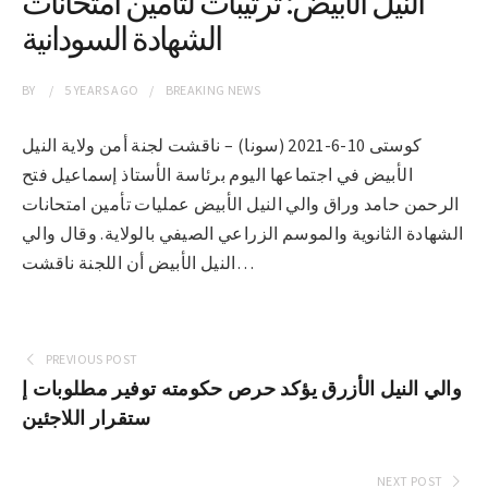
النيل الأبيض: ترتيبات لتأمين امتحانات
الشهادة السودانية
BY
5 YEARS
AGO
BREAKING NEWS
كوستى 10-6-2021 (سونا) – ناقشت لجنة أمن ولاية النيل
الأبيض في اجتماعها اليوم برئاسة الأستاذ إسماعيل فتح
الرحمن حامد وراق والي النيل الأبيض عمليات تأمين امتحانات
الشهادة الثانوية والموسم الزراعي الصيفي بالولاية. وقال والي
النيل الأبيض أن اللجنة ناقشت…
PREVIOUS POST
والي النيل الأزرق يؤكد حرص حكومته توفير مطلوبات إ
ستقرار اللاجئين
NEXT POST