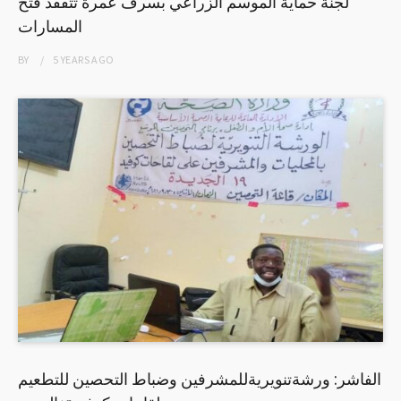
لجنة حماية الموسم الزراعي بسرف عمرة تتفقد فتح
المسارات
BY
5 YEARS
AGO
الفاشر: ورشةتنويريةللمشرفين وضباط التحصين للتطعيم