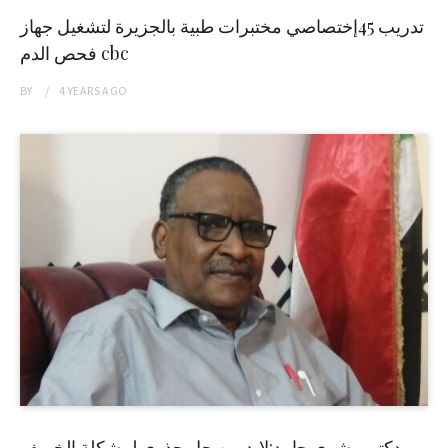
تدريب 45إختصاصي مختبرات طبية بالجزيرة لتشغيل جهاز
فحص الدم cbc
BY
4 YEARS
AGO
دكتور بشرى حامد:لابد من حل جذري لمشكلة الخريف