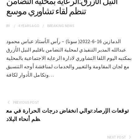
النيل الأزرق:الرعاية بمحلية التضامن
تنظم لقاء تشاوري موسع
BY
4 YEARS
AGO
BREAKING NEWS
الدمازين 16-6-2022( سونا) – رأس الأستاذ عباس محمود
عبدالله المدير التنفيذي لمحلية التضامن باقليم النيل الأزرق
بمكتبه اليوم اللقا التشاوري لادارة الرعاية الاجتماعية بالمحلية
مع لجان المقاومة والتغيير والخدمات لمناقشة أوجه التنسيق
وتكامل الأدوار لكافة…
PREVIOUS POST
توقعات الإرصاد:توالي انخفاض درجات الحرارة في مع
ظم أنحاء البلاد
NEXT POST