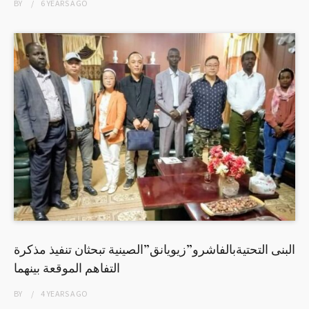
BY
6 YEARS
AGO
البنى التحتيةبالفاشرو”زيويانق”الصينية تبحثان تنفيذ مذكرة
التفاهم الموقعة بينهما
BY
4 YEARS
AGO