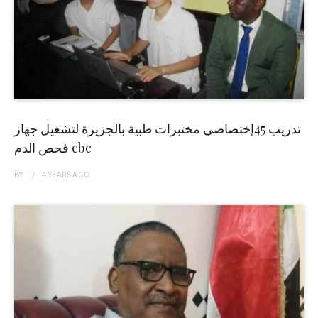
تدريب 45إختصاصي مختبرات طبية بالجزيرة لتشغيل جهاز
فحص الدم cbc
BY
4 YEARS
AGO