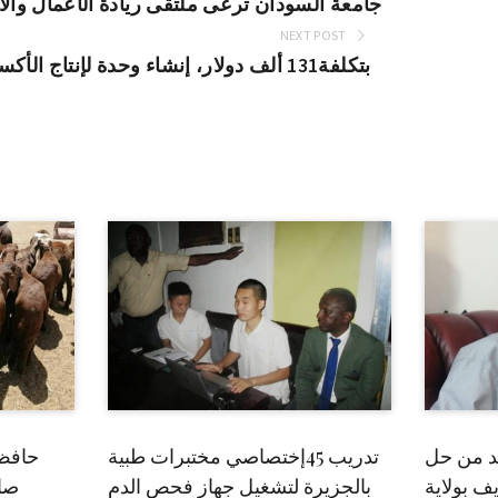
جامعة السودان ترعى ملتقى ريادة الأعمال والاب
NEXT POST
بتكلفة131 ألف دولار، إنشاء وحدة لإنتاج الأكسجين بمستشفى المك نمر
بد من حل
تدريب 45إختصاصي مختبرات طبية
حافظ
ف بولاية
بالجزيرة لتشغيل جهاز فحص الدم
صاد