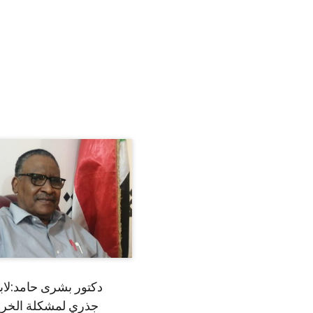
دكتور بشرى حامد:لا
جذري لمشكلة الخري