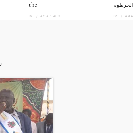
الخرطوم
cbc
BY
4 YEARS
AGO
BY
4 YE
ر