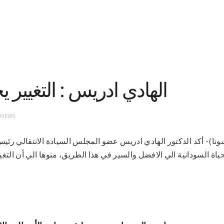
الهادي ادريس : التغيير 
 NEWS
-٣-٢٠٢١(موفد سونا)- أكد الدكتور الهادي ادريس عضو المجلس السيادة الانتقالي
اة السودانية الي الافضل والسير في هذا الطريق، منوها الي أن التغيي