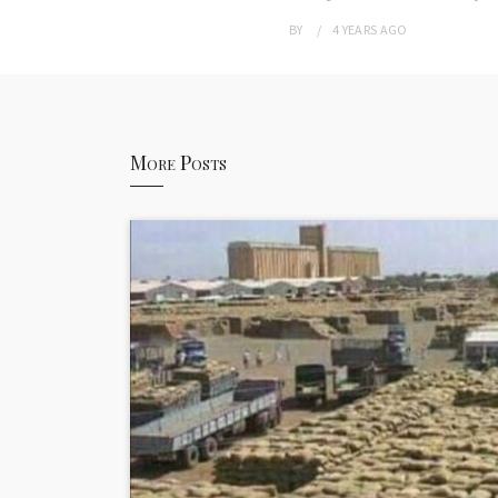
BY
4 YEARS
AGO
More Posts