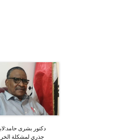
دكتور بشرى حامد:لا
جذري لمشكلة الخري