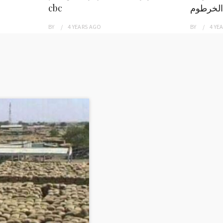
الخرطوم
cbc
BY
4 YEARS
AGO
BY
4 YE