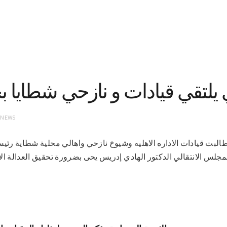
 يلتقي قيادات و نازحي شطايا 
 NEWS
موفد سونا)- طالبت قيادات الاداره الاهليه وشيوخ نازحي واهالي محلية شطاية
جلس الانتقالي الدكتور الهادي إدريس يحى بضرورة تحقيق العدالة ال