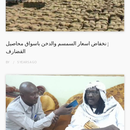
ٳنخفاض اسعار السمسم والدخن باسواق محاصيل
القضارف
BY
5 YEARS
AGO