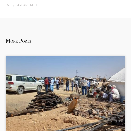
BY
4 YEARS
AGO
More Posts