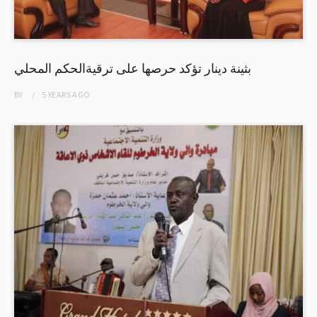
بثينة دينار تؤكد حرصها على ترقيةالحكم المحلي
BY
5 YEARS
AGO