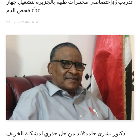
تدريب 45إختصاصي مختبرات طبية بالجزيرة لتشغيل جهاز
فحص الدم cbc
BY
4 YEARS
AGO
دكتور بشرى حامد:لابد من حل جذري لمشكلة الخريف