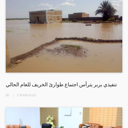
تنفيذي بربر يترأس اجتماع طوارئ الخريف للعام الحالي
BY
5 YEARS
AGO