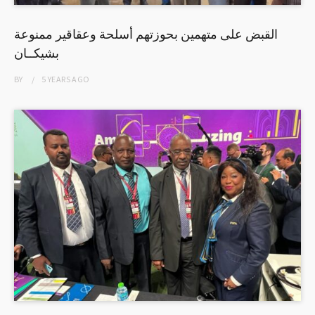
القبض على متهمين بحوزتهم أسلحة وعقاقير ممنوعة
بشيكــان
BY
5 YEARS
AGO