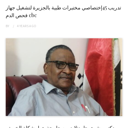
تدريب 45إختصاصي مختبرات طبية بالجزيرة لتشغيل جهاز
فحص الدم cbc
BY
4 YEARS
AGO
دكتور بشرى حامد:لابد من حل جذري لمشكلة الخريف