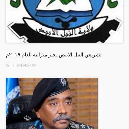
تشريعي النيل الابيض يجيز ميزانية العام ٢٠١٩م
BY
5 YEARS
AGO