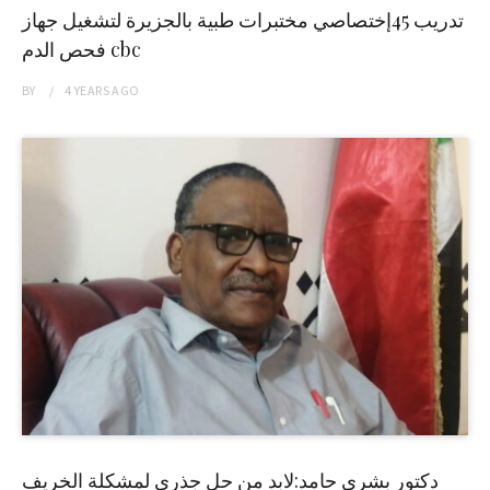
تدريب 45إختصاصي مختبرات طبية بالجزيرة لتشغيل جهاز
فحص الدم cbc
BY
4 YEARS
AGO
دكتور بشرى حامد:لابد من حل جذري لمشكلة الخريف