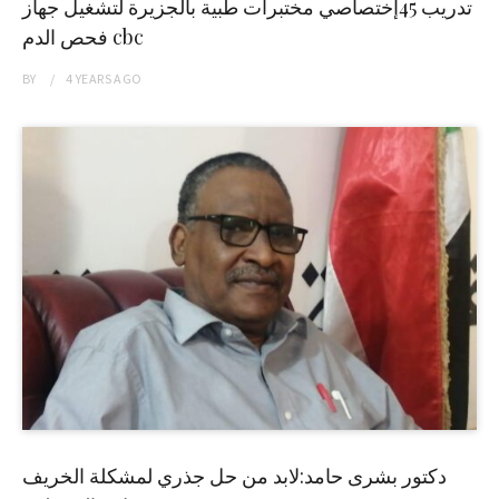
تدريب 45إختصاصي مختبرات طبية بالجزيرة لتشغيل جهاز
فحص الدم cbc
BY
4 YEARS
AGO
دكتور بشرى حامد:لابد من حل جذري لمشكلة الخريف