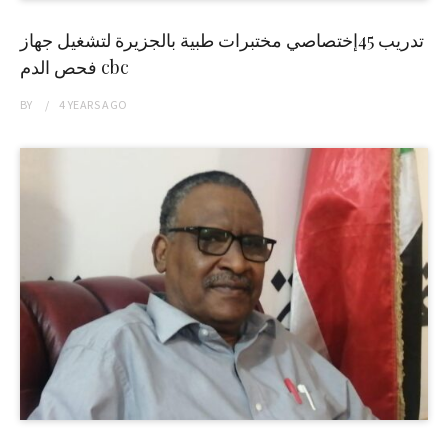
تدريب 45إختصاصي مختبرات طبية بالجزيرة لتشغيل جهاز
فحص الدم cbc
BY
4 YEARS
AGO