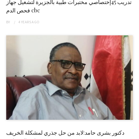
تدريب 45إختصاصي مختبرات طبية بالجزيرة لتشغيل جهاز
فحص الدم cbc
BY
4 YEARS
AGO
دكتور بشرى حامد:لابد من حل جذري لمشكلة الخريف