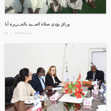
وراق يؤدى صلاة العـــيد بالجــزيرة آبا
BY
5 YEARS
AGO