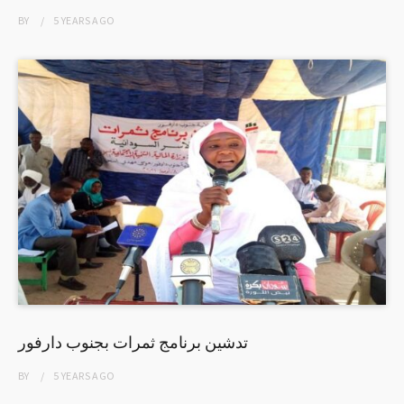
BY
5 YEARS
AGO
تدشين برنامج ثمرات بجنوب دارفور
BY
5 YEARS
AGO