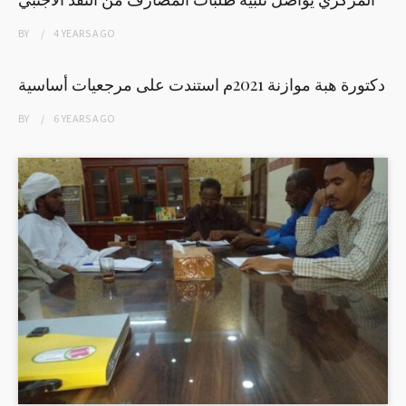
BY
4 YEARS
AGO
دكتورة هبة موازنة 2021م استندت على مرجعيات أساسية
BY
6 YEARS
AGO