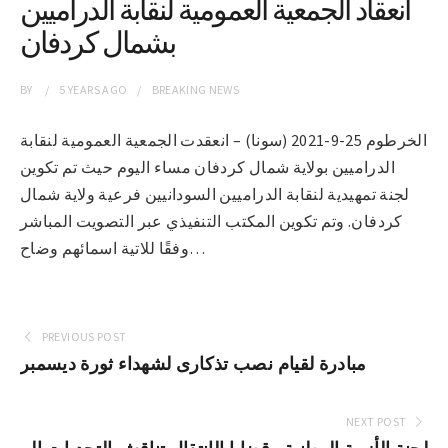
انعقاد الجمعية العمومية لنقابة الدراميين
بشمال كردفان
BY
5 YEARS
AGO
BREAKING NEWS
الخرطوم 25-9-2021 (سونا) – انعقدت الجمعية العمومية لنقابة
الدراميين بولاية شمال كردفان مساء اليوم حيث تم تكوين
لجنة تمهيدية لنقابة الدراميين السودانيين فرعية ولاية شمال
كردفان. وتم تكوين المكتب التنفيذي عبر التصويت المباشر
وفقًا للاتية اسمائهم وضاح…
PREVIOUS POST
مبادرة لقيام نصب تذكارى لشهداء ثورة ديسمبر
NEXT POST