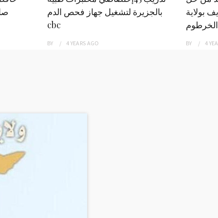
ف بولاية
بالجزيرة لتشغيل جهاز فحص الدم
صاد
الخرطوم
cbc
BY
4 YEARS
AGO
BY
4 YE