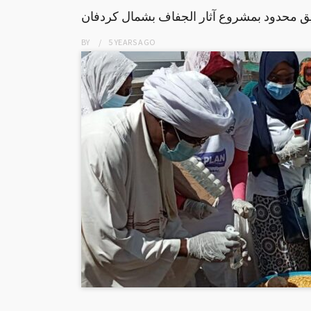
يق محدود بمشروع آثار الجفاف بشمال كردفان
BY
5 YEARS
AGO