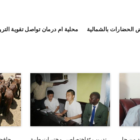
رض الحضارات بالشمالية
محلية ام درمان تواصل تقوية التر
بد من حل
تدريب 45إختصاصي مختبرات طبية
حافظ