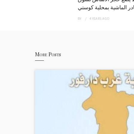
ر الماشية بمحلية كوستي
BY
4 YEARS
AGO
More Posts