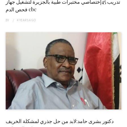
تدريب 45إختصاصي مختبرات طبية بالجزيرة لتشغيل جهاز
فحص الدم cbc
BY
4 YEARS
AGO
دكتور بشرى حامد:لابد من حل جذري لمشكلة الخريف