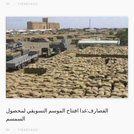
BY
5 YEARS
AGO
القضارف:غدا افتتاح الموسم التسويقي لمحصول
السمسم
BY
5 YEARS
AGO