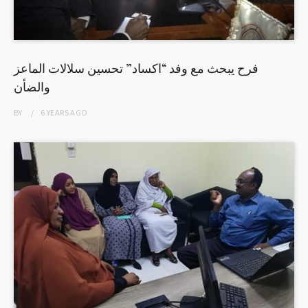
فرح يبحث مع وفد “اكساد” تحسين سلالات الماعز
والضأن
BY
6 YEARS
AGO