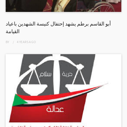
أبو القاسم برطم يشهد إحتفال كنيسة الشهدين باعياد
القيامة
BY
4 YEARS
AGO