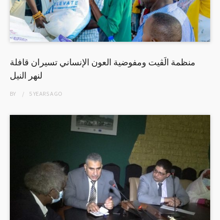
منظمة الَڤيت ومفوضية العون الإنساني تسيران قافلة
لنهر النيل
BY
5 YEARS
AGO