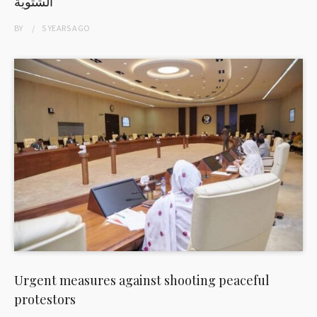
الشتوية
BY
5 YEARS
AGO
Urgent measures against shooting peaceful
protestors