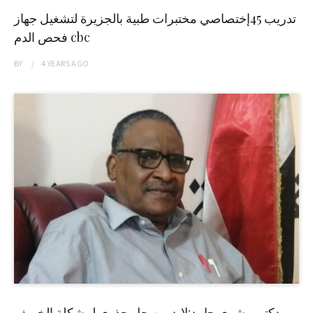
تدريب 45إختصاصي مختبرات طبية بالجزيرة لتشغيل جهاز
فحص الدم cbc
BY
4 YEARS
AGO
دكتور بشرى حامد:لابد من حل جذري لمشكلة الخريف