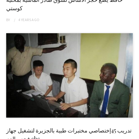
كوستي
BY
4 YEARS
AGO
تدريب 45إختصاصي مختبرات طبية بالجزيرة لتشغيل جهاز
فحص الدم cbc