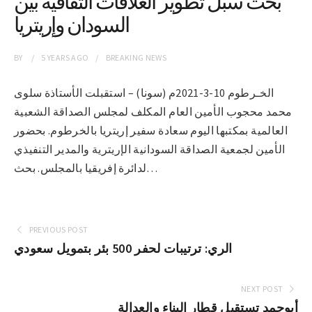
بحث سبل تطوير العلاقات الثقافية بين
السودان وإريتريا
BY
5 YEARS
AGO
BREAKING NEWS
الخـرطوم 10-3-2021م (سونا) – استقبلت الأستاذة سلوى
محمد محجوب الأمين العام المكلف لمجلس الصداقة الشعبية
العالمية بمكتبها اليوم سعادة سفير إريتريا بالخرطوم. بحضور
الأمين لجمعية الصداقة السودانية الإريترية والمدير التنفيذي
لدائرة إفريقيا بالمجلس. بحث…
PREVIOUS POST
الري: ترتيبات لحفر 500 بئر بتمويل سعودي
NEXT POST
أبوحمد تستقبل قطار البناء والعدالة