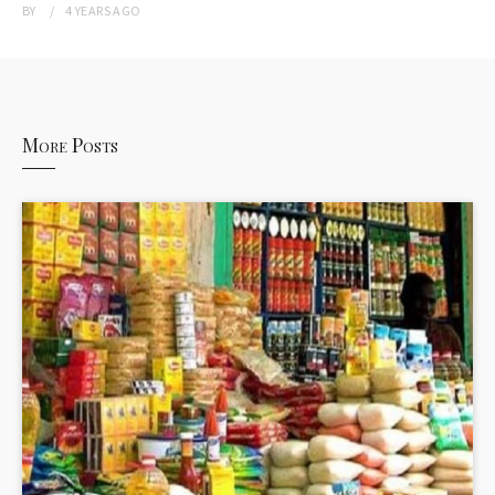
BY
4 YEARS
AGO
More Posts